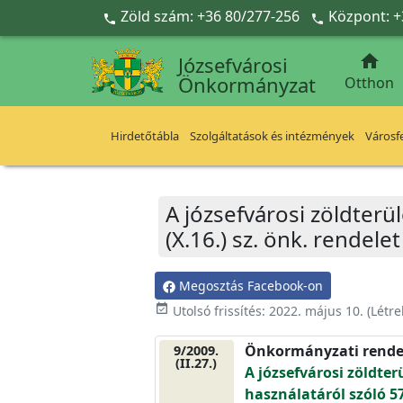
Ugrás a fő tartalomra
Zöld szám: +36 80/277-256
Központ: +



Józsefvárosi
Önkormányzat
Otthon
Hirdetőtábla
Szolgáltatások és intézmények
Városfe
A józsefvárosi zöldterü
(X.16.) sz. önk. rendel
Megosztás Facebook-on
event_available
Utolsó frissítés:
2022. május 10.
(Létr
Önkormányzati rende
9/2009.
(II.27.)
A józsefvárosi zöldter
használatáról szóló 57