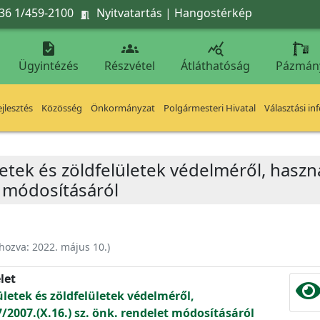
36 1/459-2100
Nyitvatartás
|
Hangostérkép




Ügyintézés
Részvétel
Átláthatóság
Pázmán
jlesztés
Közösség
Önkormányzat
Polgármesteri Hivatal
Választási in
letek és zöldfelületek védelméről, haszn
et módosításáról
ehozva:
2022. május 10.
)
let
ületek és zöldfelületek védelméről,
/2007.(X.16.) sz. önk. rendelet módosításáról