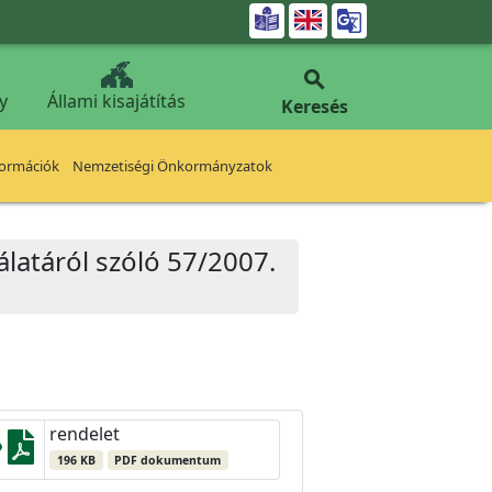


y
Állami kisajátítás
Keresés
formációk
Nemzetiségi Önkormányzatok
álatáról szóló 57/2007.
rendelet
196 KB
PDF dokumentum