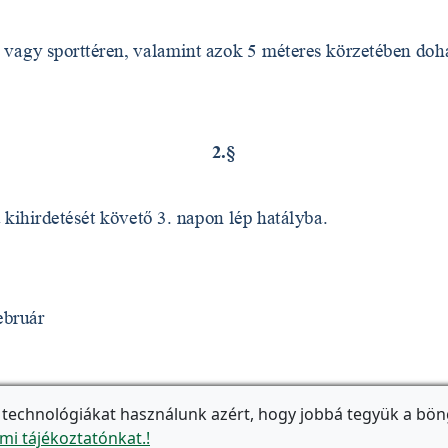
 technológiákat használunk azért, hogy jobbá tegyük a bön
mi tájékoztatónkat.!