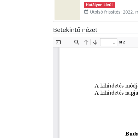
Hatályon kívül
Utolsó frissítés: 2022. 
event_available
Betekintő nézet