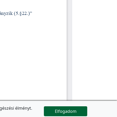
gészési élményt.
Elfogadom

Az oldal folytatódik