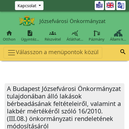
Ugrás a fő tartalomra

Kapcsolat
Józsefvárosi Önkormányzat




Otthon
Ügyintéz…
Részvétel
Átláthat…
Pázmány
Állami k…
Válasszon a menüpontok közül

A Budapest Józsefvárosi Önkormányzat
tulajdonában álló lakások
bérbeadásának feltételeiről, valamint a
lakbér mértékéről szóló 16/2010.
(III.08.) önkormányzati rendeletének
módosításáról