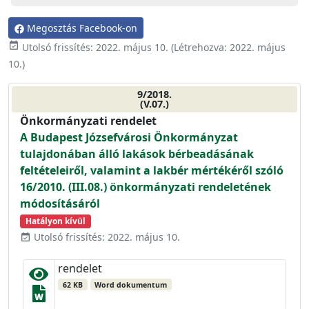
Megosztás Facebook-on
event_available
Utolsó frissítés:
2022. május 10.
(Létrehozva:
2022. május
10.
)
9/2018.
(V.07.)
Önkormányzati rendelet
A Budapest Józsefvárosi Önkormányzat
tulajdonában álló lakások bérbeadásának
feltételeiről, valamint a lakbér mértékéről szóló
16/2010. (III.08.) önkormányzati rendeletének
módosításáról
Hatályon kívül
Utolsó frissítés: 2022. május 10.
event_available
rendelet
62 KB
Word dokumentum