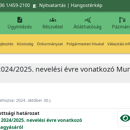
36 1/459-2100
Nyitvatartás
|
Hangostérkép




Ügyintézés
Részvétel
Átláthatóság
Pázmán
jlesztés
Közösség
Önkormányzat
Polgármesteri Hivatal
Választási in
 2024/2025. nevelési évre vonatkozó Mu
rehozva:
2024. október 30.
)
ottsági határozat
 2024/2025. nevelési évre vonatkozó
agyásáról