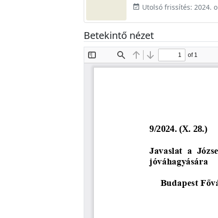
Utolsó frissítés: 2024. 
event_available
Betekintő nézet