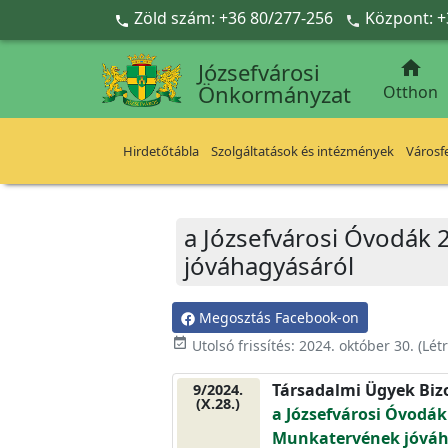
Ugrás a fő tartalomra
Zöld szám: +36 80/277-256
Központ: +



Józsefvárosi
Önkormányzat
Otthon
Hirdetőtábla
Szolgáltatások és intézmények
Városfe
a Józsefvárosi Óvodák
jóváhagyásáról
Megosztás Facebook-on
event_available
Utolsó frissítés:
2024. október 30.
(Lét
Társadalmi Ügyek Biz
9/2024.
(X.28.)
a Józsefvárosi Óvodák
Munkatervének jóváh