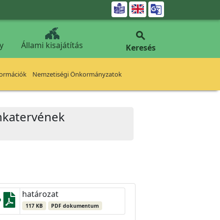


y
Állami kisajátítás
Keresés
formációk
Nemzetiségi Önkormányzatok
nkatervének
határozat
117 KB
PDF dokumentum