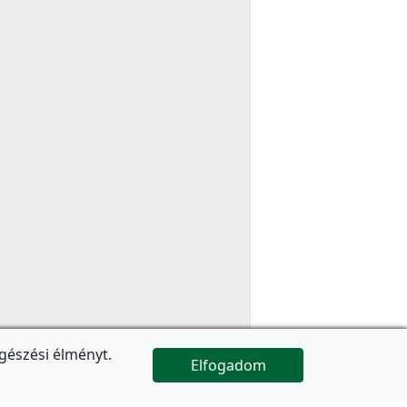
gészési élményt.
Elfogadom

Az oldal folytatódik