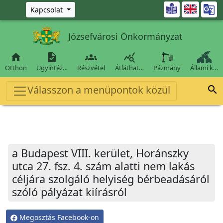
Ugrás a fő tartalomra

Kapcsolat
Józsefvárosi Önkormányzat




Otthon
Ügyintéz…
Részvétel
Átláthat…
Pázmány
Állami k…
Válasszon a menüpontok közül

a Budapest VIII. kerület, Horánszky
utca 27. fsz. 4. szám alatti nem lakás
céljára szolgáló helyiség bérbeadásáról
szóló pályázat kiírásról
Megosztás Facebook-on