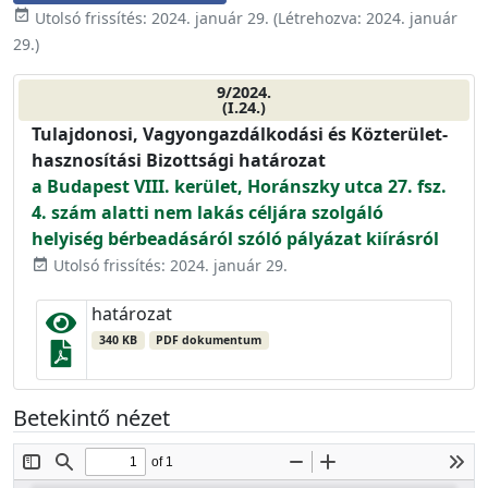
event_available
Utolsó frissítés:
2024. január 29.
(Létrehozva:
2024. január
29.
)
9/2024.
(I.24.)
Tulajdonosi, Vagyongazdálkodási és Közterület-
hasznosítási Bizottsági határozat
a Budapest VIII. kerület, Horánszky utca 27. fsz.
4. szám alatti nem lakás céljára szolgáló
helyiség bérbeadásáról szóló pályázat kiírásról
Utolsó frissítés: 2024. január 29.
event_available
határozat
340 KB
PDF dokumentum
Betekintő nézet