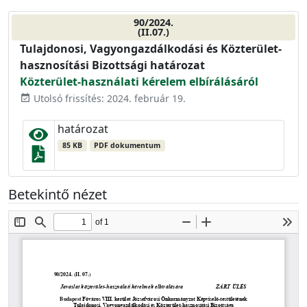
90/2024.
(II.07.)
Tulajdonosi, Vagyongazdálkodási és Közterület-
hasznosítási Bizottsági határozat
Közterület-használati kérelem elbírálásáról
Utolsó frissítés: 2024. február 19.
event_available
határozat
85 KB
PDF dokumentum
Betekintő nézet