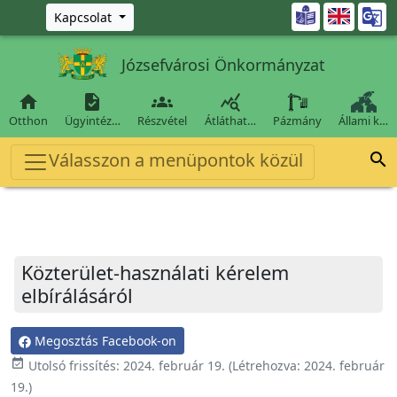
Ugrás a fő tartalomra

Kapcsolat
Józsefvárosi Önkormányzat




Otthon
Ügyintéz…
Részvétel
Átláthat…
Pázmány
Állami k…
Válasszon a menüpontok közül

Közterület-használati kérelem
elbírálásáról
Megosztás Facebook-on
event_available
Utolsó frissítés:
2024. február 19.
(Létrehozva:
2024. február
19.
)