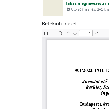
lakás megnevezésű i
Utolsó frissítés: 2024. 
event_available
Betekintő nézet