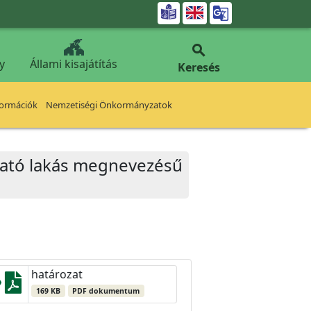


y
Állami kisajátítás
Keresés
formációk
Nemzetiségi Önkormányzatok
lható lakás megnevezésű
határozat
169 KB
PDF dokumentum