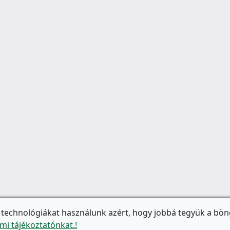
 technológiákat használunk azért, hogy jobbá tegyük a bön
mi tájékoztatónkat.!