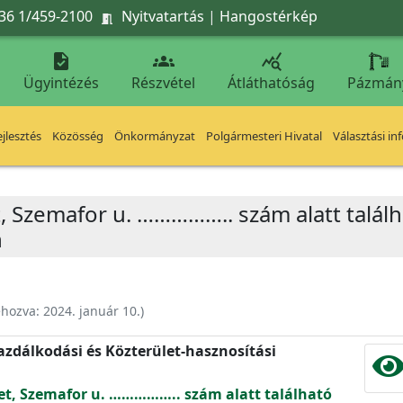
36 1/459-2100
Nyitvatartás
|
Hangostérkép




Ügyintézés
Részvétel
Átláthatóság
Pázmán
jlesztés
Közösség
Önkormányzat
Polgármesteri Hivatal
Választási in
et, Szemafor u. …………….. szám alatt talá
n
ehozva:
2024. január 10.
)
zdálkodási és Közterület-hasznosítási
let, Szemafor u. …………….. szám alatt található