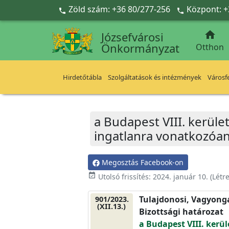
Ugrás a fő tartalomra
Zöld szám: +36 80/277-256
Központ: +



Józsefvárosi
Önkormányzat
Otthon
Hirdetőtábla
Szolgáltatások és intézmények
Városfe
a Budapest VIII. kerül
ingatlanra vonatkozóa
Megosztás Facebook-on
event_available
Utolsó frissítés:
2024. január 10.
(Létr
Tulajdonosi, Vagyonga
901/2023.
(XII.13.)
Bizottsági határozat
a Budapest VIII. kerü