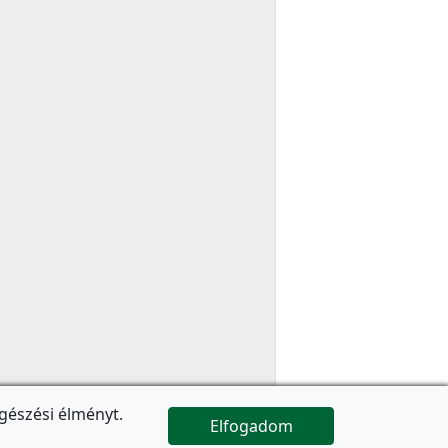
gészési élményt.
Elfogadom

Az oldal folytatódik