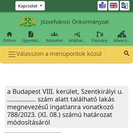
Ugrás a fő tartalomra

Kapcsolat
Józsefvárosi Önkormányzat




Otthon
Ügyintéz…
Részvétel
Átláthat…
Pázmány
Állami k…
Válasszon a menüpontok közül

a Budapest VIII. kerület, Szentkirályi u.
…………….. szám alatt található lakás
megnevezésű ingatlanra vonatkozó
788/2023. (XI. 08.) számú határozat
módosításáról