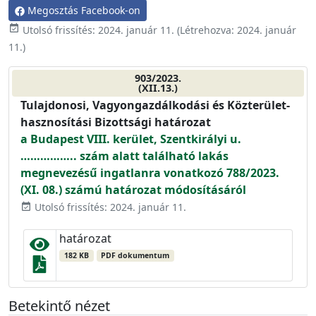
Megosztás Facebook-on
event_available
Utolsó frissítés:
2024. január 11.
(Létrehozva:
2024. január
11.
)
903/2023.
(XII.13.)
Tulajdonosi, Vagyongazdálkodási és Közterület-
hasznosítási Bizottsági határozat
a Budapest VIII. kerület, Szentkirályi u.
…………….. szám alatt található lakás
megnevezésű ingatlanra vonatkozó 788/2023.
(XI. 08.) számú határozat módosításáról
Utolsó frissítés: 2024. január 11.
event_available
határozat
182 KB
PDF dokumentum
Betekintő nézet