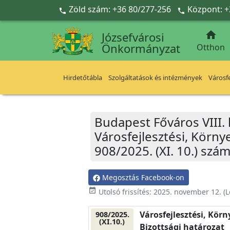
Ugrás a fő tartalomra
Zöld szám: +36 80/277-256
Központ: +



Józsefvárosi
Önkormányzat
Otthon
Hirdetőtábla
Szolgáltatások és intézmények
Városfe
Budapest Főváros VIII.
Városfejlesztési, Körn
908/2025. (XI. 10.) szá
Megosztás Facebook-on
event_available
Utolsó frissítés:
2025. november 12.
(L
Városfejlesztési, Kör
908/2025.
(XI.10.)
Bizottsági határozat