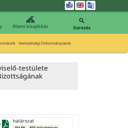


y
Állami kisajátítás
Keresés
formációk
Nemzetiségi Önkormányzatok
iselő-testülete
Bizottságának
határozat
454 KB
PDF dokumentum