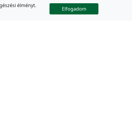
gészési élményt.
Elfogadom

Az oldal folytatódik