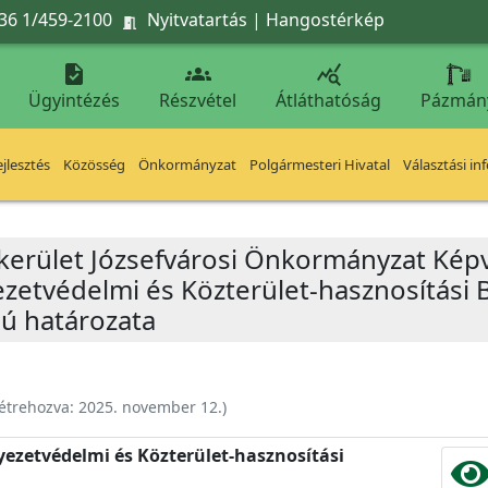
36 1/459-2100
Nyitvatartás
|
Hangostérkép




Ügyintézés
Részvétel
Átláthatóság
Pázmán
jlesztés
Közösség
Önkormányzat
Polgármesteri Hivatal
Választási in
 kerület Józsefvárosi Önkormányzat Képv
yezetvédelmi és Közterület-hasznosítási 
mú határozata
étrehozva:
2025. november 12.
)
nyezetvédelmi és Közterület-hasznosítási