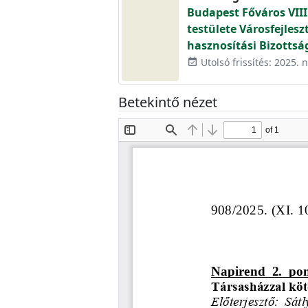
Budapest Főváros VIII
testülete Városfejlesz
hasznosítási Bizottsá
Utolsó frissítés: 2025.
event_available
Betekintő nézet