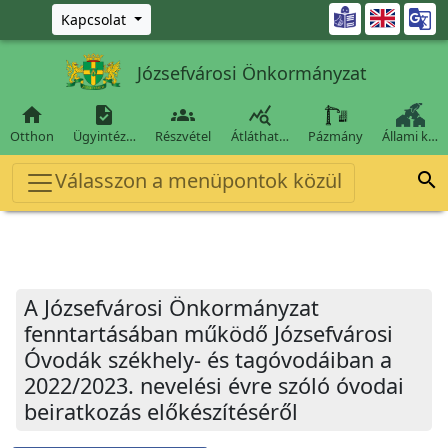
Ugrás a fő tartalomra

Kapcsolat
Józsefvárosi Önkormányzat




Otthon
Ügyintéz…
Részvétel
Átláthat…
Pázmány
Állami k…
Válasszon a menüpontok közül

A Józsefvárosi Önkormányzat
fenntartásában működő Józsefvárosi
Óvodák székhely- és tagóvodáiban a
2022/2023. nevelési évre szóló óvodai
beiratkozás előkészítéséről