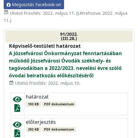
Megosztás Facebook-on
event_available
Utolsó frissítés:
2022. május 11.
(Létrehozva:
2022. május
11.
)
91/2022.
(III.28.)
Képviselő-testületi határozat
A Józsefvárosi Önkormányzat fenntartásában
működő Józsefvárosi Óvodák székhely- és
tagóvodáiban a 2022/2023. nevelési évre szóló
óvodai beiratkozás előkészítéséről
Utolsó frissítés: 2022. május 10.
event_available
határozat
193 KB
PDF dokumentum
előterjesztés
292 KB
PDF dokumentum