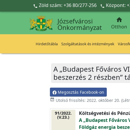
Ugrás a fő tartalomra
Zöld szám: +36 80/277-256
Központ: +



Józsefvárosi
Önkormányzat
Otthon
Hirdetőtábla
Szolgáltatások és intézmények
Városfe
A „Budapest Főváros VI
beszerzés 2 részben” t
Megosztás Facebook-on
event_available
Utolsó frissítés:
2022. október 20.
(Lét
Költségvetési és Pénz
91/2022.
(V.23.)
A „Budapest Főváros V
Földgáz energia besze