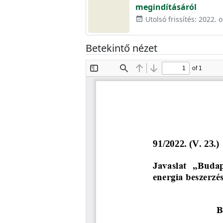
megindításáról
Utolsó frissítés: 2022. 
event_available
Betekintő nézet