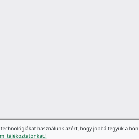
 technológiákat használunk azért, hogy jobbá tegyük a bön
mi tájékoztatónkat.!