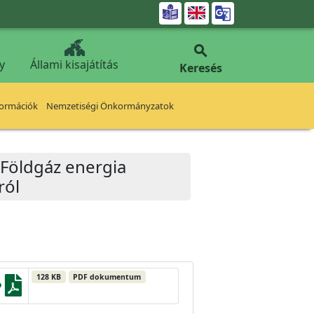


y
Állami kisajátítás
Keresés
formációk
Nemzetiségi Önkormányzatok
 Földgáz energia
ról
128 KB
PDF dokumentum