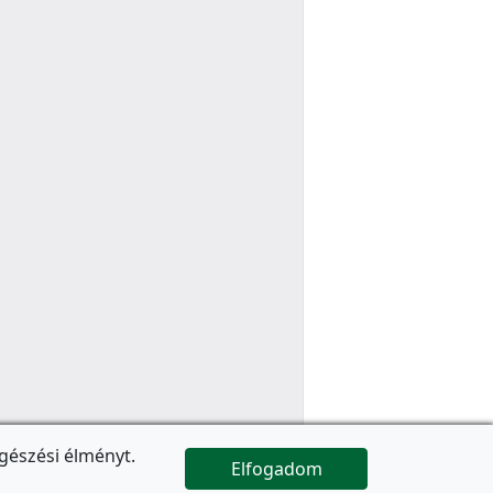
gészési élményt.
Elfogadom

Az oldal folytatódik