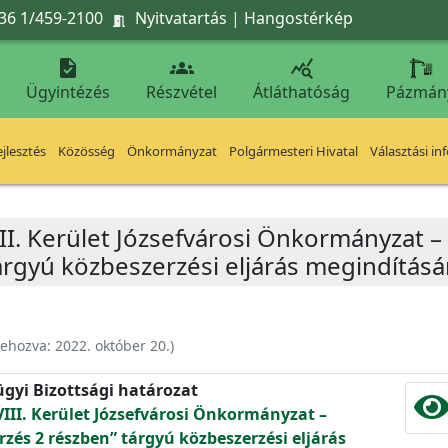
36 1/459-2100
Nyitvatartás
|
Hangostérkép




Ügyintézés
Részvétel
Átláthatóság
Pázmán
jlesztés
Közösség
Önkormányzat
Polgármesteri Hivatal
Választási in
II. Kerület Józsefvárosi Önkormányzat –
árgyú közbeszerzési eljárás megindításá
rehozva:
2022. október 20.
)
ügyi Bizottsági határozat
III. Kerület Józsefvárosi Önkormányzat –
rzés 2 részben” tárgyú közbeszerzési eljárás