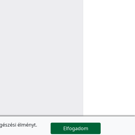
gészési élményt.
Elfogadom

Az oldal folytatódik