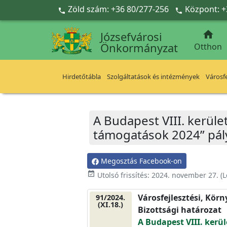
Ugrás a fő tartalomra
Zöld szám: +36 80/277-256
Központ: +



Józsefvárosi
Önkormányzat
Otthon
Hirdetőtábla
Szolgáltatások és intézmények
Városfe
A Budapest VIII. kerüle
támogatások 2024” pál
Megosztás Facebook-on
event_available
Utolsó frissítés:
2024. november 27.
(L
Városfejlesztési, Kör
91/2024.
(XI.18.)
Bizottsági határozat
A Budapest VIII. kerül