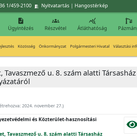
36 1/459-2100
Nyitvatartás
|
Hangostérkép




Ügyintézés
Részvétel
Átláthatóság
Pázmán
jlesztés
Közösség
Önkormányzat
Polgármesteri Hivatal
Választási in
t, Tavaszmező u. 8. szám alatti Társasház
yázatáról
étrehozva:
2024. november 27.
)
nyezetvédelmi és Közterület-hasznosítási
et, Tavaszmező u. 8. szám alatti Társasház