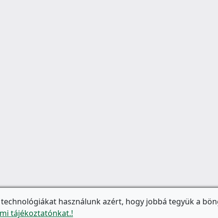
 technológiákat használunk azért, hogy jobbá tegyük a bön
mi tájékoztatónkat.!