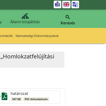


y
Állami kisajátítás
Keresés
formációk
Nemzetiségi Önkormányzatok
 „Homlokzatfelújítási
határozat
547 KB
PDF dokumentum