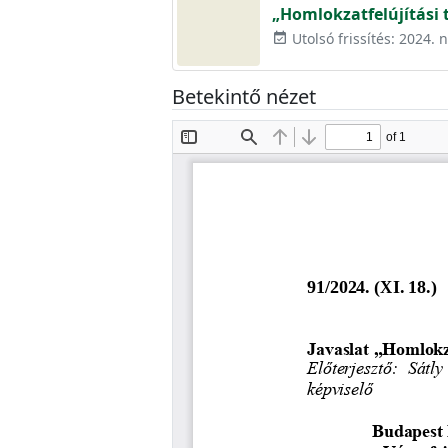
„Homlokzatfelújítási
Utolsó frissítés: 2024.
event_available
Betekintő nézet