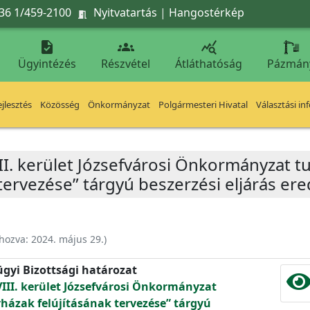
36 1/459-2100
Nyitvatartás
|
Hangostérkép




Ügyintézés
Részvétel
Átláthatóság
Pázmán
jlesztés
Közösség
Önkormányzat
Polgármesteri Hivatal
Választási in
II. kerület Józsefvárosi Önkormányzat t
 tervezése” tárgyú beszerzési eljárás e
ehozva:
2024. május 29.
)
ügyi Bizottsági határozat
III. kerület Józsefvárosi Önkormányzat
házak felújításának tervezése” tárgyú