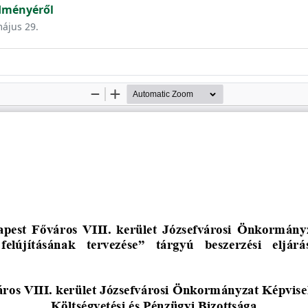
edményéről
május 29.