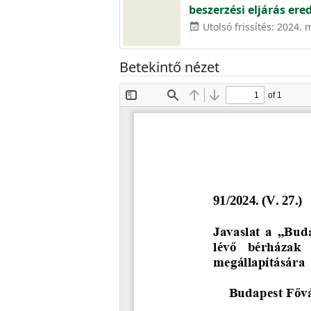
beszerzési eljárás er
Utolsó frissítés: 2024. 
event_available
Betekintő nézet