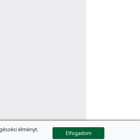
gészési élményt.
Elfogadom

Az oldal folytatódik