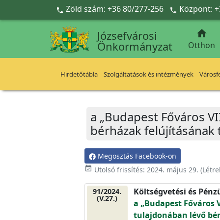
Ugrás a fő tartalomra
Zöld szám: +36 80/277-256
Központ: +



Józsefvárosi
Önkormányzat
Otthon
Hirdetőtábla
Szolgáltatások és intézmények
Városfe
a „Budapest Főváros VI
bérházak felújításának
Megosztás Facebook-on
event_available
Utolsó frissítés:
2024. május 29.
(Létr
Költségvetési és Pénz
91/2024.
(V.27.)
a „Budapest Főváros V
tulajdonában lévő bér