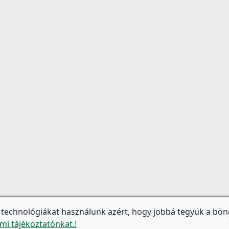
 technológiákat használunk azért, hogy jobbá tegyük a bön
mi tájékoztatónkat.!