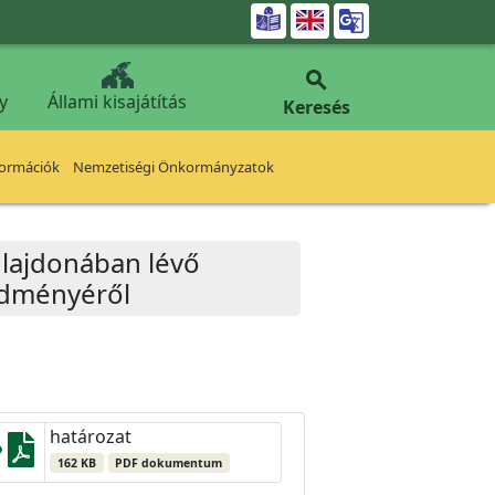


y
Állami kisajátítás
Keresés
formációk
Nemzetiségi Önkormányzatok
ulajdonában lévő
redményéről
határozat
162 KB
PDF dokumentum