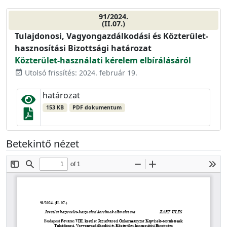
91/2024.
(II.07.)
Tulajdonosi, Vagyongazdálkodási és Közterület-
hasznosítási Bizottsági határozat
Közterület-használati kérelem elbírálásáról
Utolsó frissítés: 2024. február 19.
event_available
határozat
153 KB
PDF dokumentum
Betekintő nézet