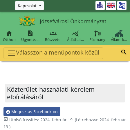
Ugrás a fő tartalomra

Kapcsolat
Józsefvárosi Önkormányzat




Otthon
Ügyintéz…
Részvétel
Átláthat…
Pázmány
Állami k…
Válasszon a menüpontok közül

Közterület-használati kérelem
elbírálásáról
Megosztás Facebook-on
event_available
Utolsó frissítés:
2024. február 19.
(Létrehozva:
2024. február
19.
)