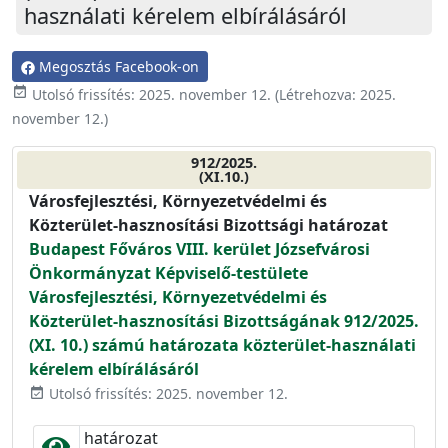
használati kérelem elbírálásáról
Megosztás Facebook-on
event_available
Utolsó frissítés:
2025. november 12.
(Létrehozva:
2025.
november 12.
)
912/2025.
(XI.10.)
Városfejlesztési, Környezetvédelmi és
Közterület-hasznosítási Bizottsági határozat
Budapest Főváros VIII. kerület Józsefvárosi
Önkormányzat Képviselő-testülete
Városfejlesztési, Környezetvédelmi és
Közterület-hasznosítási Bizottságának 912/2025.
(XI. 10.) számú határozata közterület-használati
kérelem elbírálásáról
Utolsó frissítés: 2025. november 12.
event_available
határozat