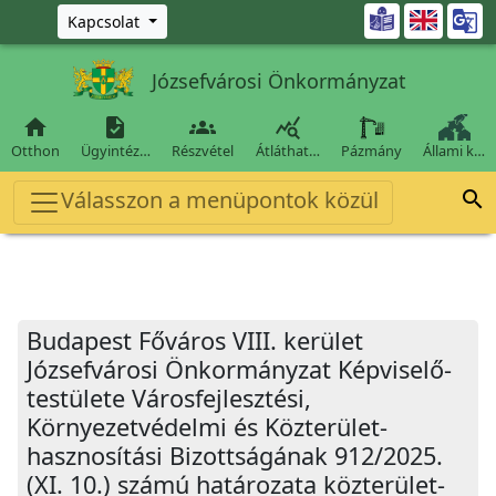
Ugrás a fő tartalomra

Kapcsolat
Józsefvárosi Önkormányzat




Otthon
Ügyintéz…
Részvétel
Átláthat…
Pázmány
Állami k…
Válasszon a menüpontok közül

Budapest Főváros VIII. kerület
Józsefvárosi Önkormányzat Képviselő-
testülete Városfejlesztési,
Környezetvédelmi és Közterület-
hasznosítási Bizottságának 912/2025.
(XI. 10.) számú határozata közterület-