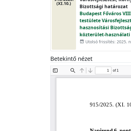
(XI.10.)
Bizottsági határozat
Budapest Főváros VIII
testülete Városfejlesz
hasznosítási Bizottsá
közterület-használati 
Utolsó frissítés: 2025.
event_available
Betekintő nézet