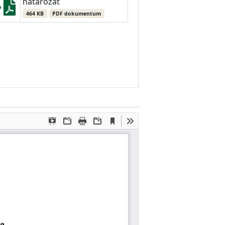
határozat
464 KB
PDF dokumentum