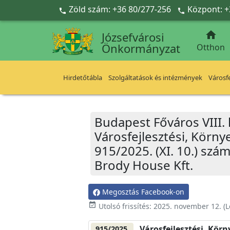
Ugrás a fő tartalomra
Zöld szám: +36 80/277-256
Központ: +



Józsefvárosi
Önkormányzat
Otthon
Hirdetőtábla
Szolgáltatások és intézmények
Városfe
Budapest Főváros VIII.
Városfejlesztési, Körn
915/2025. (XI. 10.) szá
Brody House Kft.
Megosztás Facebook-on
event_available
Utolsó frissítés:
2025. november 12.
(L
Városfejlesztési, Kör
915/2025.