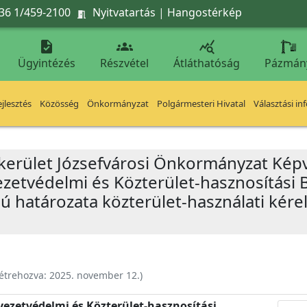
36 1/459-2100
Nyitvatartás
|
Hangostérkép




Ügyintézés
Részvétel
Átláthatóság
Pázmán
jlesztés
Közösség
Önkormányzat
Polgármesteri Hivatal
Választási in
 kerület Józsefvárosi Önkormányzat Képv
yezetvédelmi és Közterület-hasznosítási 
mú határozata közterület-használati kérel
étrehozva:
2025. november 12.
)
nyezetvédelmi és Közterület-hasznosítási