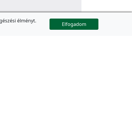
gészési élményt.
Elfogadom

Az oldal folytatódik