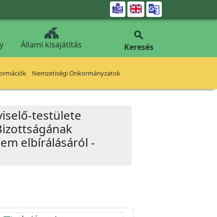


y
Állami kisajátítás
Keresés
formációk
Nemzetiségi Önkormányzatok
iselő-testülete
Bizottságának
em elbírálásáról -