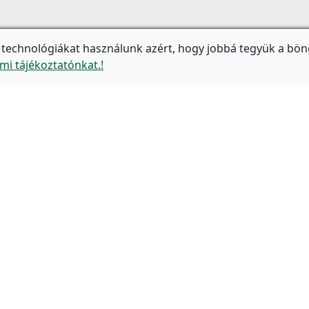
 technológiákat használunk azért, hogy jobbá tegyük a bön
mi tájékoztatónkat.!