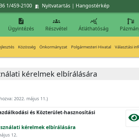
36 1/459-2100
Nyitvatartás
|
Hangostérkép




Ügyintézés
Részvétel
Átláthatóság
Pázmán
jlesztés
Közösség
Önkormányzat
Polgármesteri Hivatal
Választási in
ználati kérelmek elbírálására
ehozva:
2022. május 11.
)
zdálkodási és Közterület-hasznosítási
asználati kérelmek elbírálására
május 12.