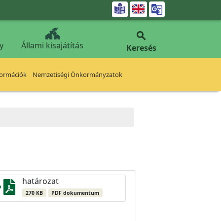


y
Állami kisajátítás
Keresés
formációk
Nemzetiségi Önkormányzatok
határozat
270 KB
PDF dokumentum