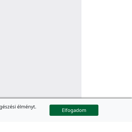
gészési élményt.
Elfogadom

Az oldal folytatódik