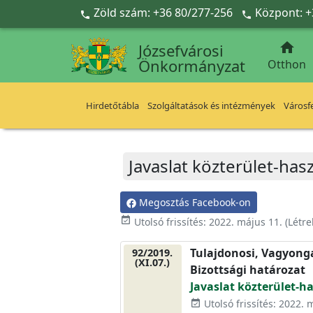
Ugrás a fő tartalomra
Zöld szám: +36 80/277-256
Központ: +



Józsefvárosi
Önkormányzat
Otthon
Hirdetőtábla
Szolgáltatások és intézmények
Városfe
Javaslat közterület-has
Megosztás Facebook-on
event_available
Utolsó frissítés:
2022. május 11.
(Létr
Tulajdonosi, Vagyonga
92/2019.
(XI.07.)
Bizottsági határozat
Javaslat közterület-h
Utolsó frissítés: 2022. 
event_available