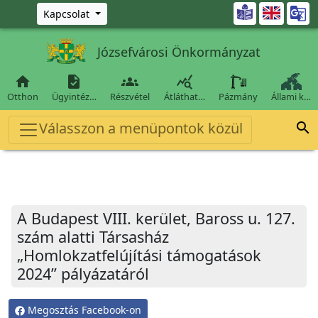
Ugrás a fő tartalomra

Kapcsolat
Józsefvárosi Önkormányzat




Otthon
Ügyintéz…
Részvétel
Átláthat…
Pázmány
Állami k…
Válasszon a menüpontok közül

A Budapest VIII. kerület, Baross u. 127.
szám alatti Társasház
„Homlokzatfelújítási támogatások
2024” pályázatáról
Megosztás Facebook-on