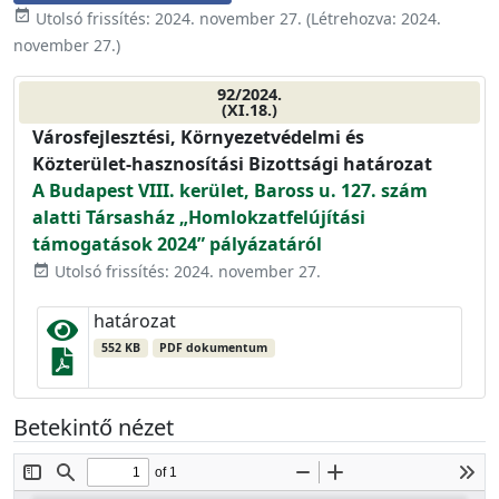
event_available
Utolsó frissítés:
2024. november 27.
(Létrehozva:
2024.
november 27.
)
92/2024.
(XI.18.)
Városfejlesztési, Környezetvédelmi és
Közterület-hasznosítási Bizottsági határozat
A Budapest VIII. kerület, Baross u. 127. szám
alatti Társasház „Homlokzatfelújítási
támogatások 2024” pályázatáról
Utolsó frissítés: 2024. november 27.
event_available
határozat
552 KB
PDF dokumentum
Betekintő nézet