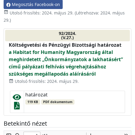
Megosztás Facebook-on
event_available
Utolsó frissítés:
2024. május 29.
(Létrehozva:
2024. május
29.
)
92/2024.
(V.27.)
Költségvetési és Pénzügyi Bizottsági határozat
a Habitat for Humanity Magyarország által
meghirdetett „Önkormányzatok a lakhatásért”
című pályázati felhívás végrehajtásához
szükséges megállapodás aláírásáról
Utolsó frissítés: 2024. május 29.
event_available
határozat
119 KB
PDF dokumentum
Betekintő nézet