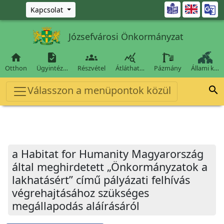
Ugrás a fő tartalomra

Kapcsolat
Józsefvárosi Önkormányzat




Otthon
Ügyintéz…
Részvétel
Átláthat…
Pázmány
Állami k…
Válasszon a menüpontok közül

a Habitat for Humanity Magyarország
által meghirdetett „Önkormányzatok a
lakhatásért” című pályázati felhívás
végrehajtásához szükséges
megállapodás aláírásáról