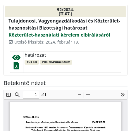
92/2024.
(II.07.)
Tulajdonosi, Vagyongazdálkodási és Közterület-
hasznosítási Bizottsági határozat
Közterület-használati kérelem elbírálásáról
Utolsó frissítés: 2024. február 19.
event_available
határozat
153 KB
PDF dokumentum
Betekintő nézet