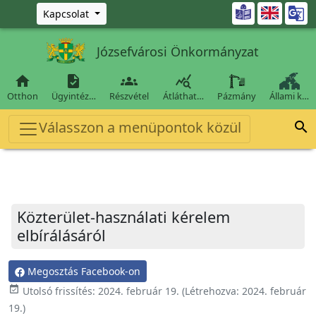
Ugrás a fő tartalomra

Kapcsolat
Józsefvárosi Önkormányzat




Otthon
Ügyintéz…
Részvétel
Átláthat…
Pázmány
Állami k…
Válasszon a menüpontok közül

Közterület-használati kérelem
elbírálásáról
Megosztás Facebook-on
event_available
Utolsó frissítés:
2024. február 19.
(Létrehozva:
2024. február
19.
)