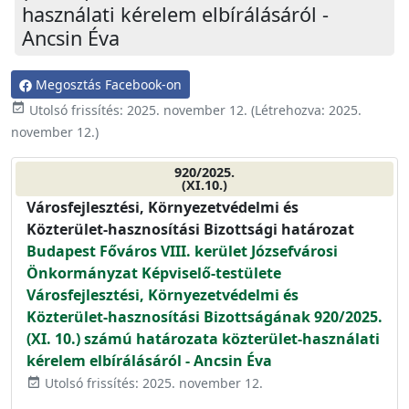
használati kérelem elbírálásáról -
Ancsin Éva
Megosztás Facebook-on
event_available
Utolsó frissítés:
2025. november 12.
(Létrehozva:
2025.
november 12.
)
920/2025.
(XI.10.)
Városfejlesztési, Környezetvédelmi és
Közterület-hasznosítási Bizottsági határozat
Budapest Főváros VIII. kerület Józsefvárosi
Önkormányzat Képviselő-testülete
Városfejlesztési, Környezetvédelmi és
Közterület-hasznosítási Bizottságának 920/2025.
(XI. 10.) számú határozata közterület-használati
kérelem elbírálásáról - Ancsin Éva
Utolsó frissítés: 2025. november 12.
event_available