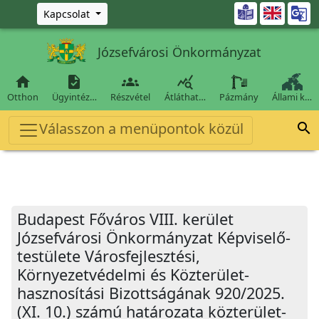
Ugrás a fő tartalomra

Kapcsolat
Józsefvárosi Önkormányzat




Otthon
Ügyintéz…
Részvétel
Átláthat…
Pázmány
Állami k…
Válasszon a menüpontok közül

Budapest Főváros VIII. kerület
Józsefvárosi Önkormányzat Képviselő-
testülete Városfejlesztési,
Környezetvédelmi és Közterület-
hasznosítási Bizottságának 920/2025.
(XI. 10.) számú határozata közterület-