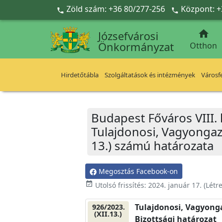
Ugrás a fő tartalomra
Zöld szám: +36 80/277-256
Központ: +



Józsefvárosi
Önkormányzat
Otthon
Hirdetőtábla
Szolgáltatások és intézmények
Városfe
Budapest Főváros VIII.
Tulajdonosi, Vagyongazd
13.) számú határozata
Megosztás Facebook-on
event_available
Utolsó frissítés:
2024. január 17.
(Létr
Tulajdonosi, Vagyonga
926/2023.
(XII.13.)
Bizottsági határozat