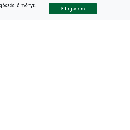
gészési élményt.
Elfogadom

Az oldal folytatódik