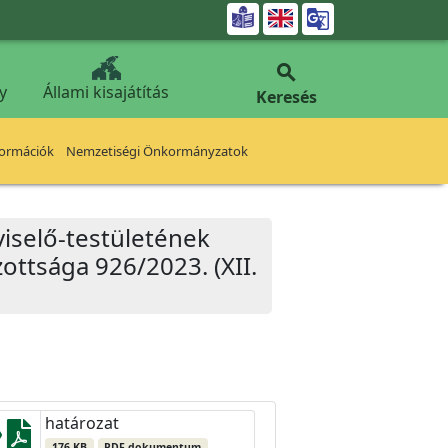


y
Állami kisajátítás
Keresés
formációk
Nemzetiségi Önkormányzatok
iselő-testületének
ottsága 926/2023. (XII.
határozat
176 KB
PDF dokumentum