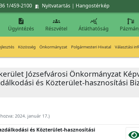
36 1/459-2100
Nyitvatartás
|
Hangostérkép




Ügyintézés
Részvétel
Átláthatóság
Pázmán
jlesztés
Közösség
Önkormányzat
Polgármesteri Hivatal
Választási in
 kerület Józsefvárosi Önkormányzat Képv
álkodási és Közterület-hasznosítási Biz
ehozva:
2024. január 17.
)
zdálkodási és Közterület-hasznosítási