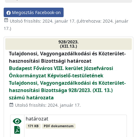
Megosztás Facebook-on
event_available
Utolsó frissítés:
2024. január 17.
(Létrehozva:
2024. január
17.
)
928/2023.
(XII.13.)
Tulajdonosi, Vagyongazdálkodási és Közterület-
hasznosítási Bizottsági határozat
Budapest Főváros VIII. kerület Józsefvárosi
Önkormányzat Képviselő-testületének
Tulajdonosi, Vagyongazdálkodási és Közterület-
hasznosítási Bizottsága 928/2023. (XII. 13.)
számú határozata
Utolsó frissítés: 2024. január 17.
event_available
határozat
171 KB
PDF dokumentum