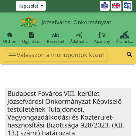
Ugrás a fő tartalomra

Kapcsolat
Józsefvárosi Önkormányzat




Otthon
Ügyintéz…
Részvétel
Átláthat…
Pázmány
Állami k…
Válasszon a menüpontok közül

Budapest Főváros VIII. kerület
Józsefvárosi Önkormányzat Képviselő-
testületének Tulajdonosi,
Vagyongazdálkodási és Közterület-
hasznosítási Bizottsága 928/2023. (XII.
13.) számú határozata