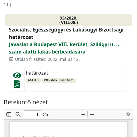
11.
)
93/2020.
(VIII.08.)
Szociális, Egészségügyi és Lakásügyi Bizottsági
határozat
Javaslat a Budapest VIII. kerület, Szilágyi u. ...
szám alatti lakás bérbeadására
Utolsó frissítés: 2022. május 12.
event_available
határozat
414 KB
PDF dokumentum
Betekintő nézet