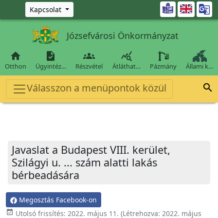
Ugrás a fő tartalomra

Kapcsolat
Józsefvárosi Önkormányzat




Otthon
Ügyintéz…
Részvétel
Átláthat…
Pázmány
Állami k…
Válasszon a menüpontok közül

Javaslat a Budapest VIII. kerület,
Szilágyi u. ... szám alatti lakás
bérbeadására
Megosztás Facebook-on
event_available
Utolsó frissítés:
2022. május 11.
(Létrehozva:
2022. május