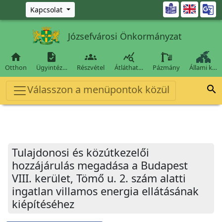
Ugrás a fő tartalomra

Kapcsolat
Józsefvárosi Önkormányzat




Otthon
Ügyintéz…
Részvétel
Átláthat…
Pázmány
Állami k…
Válasszon a menüpontok közül

Tulajdonosi és közútkezelői
hozzájárulás megadása a Budapest
VIII. kerület, Tömő u. 2. szám alatti
ingatlan villamos energia ellátásának
kiépítéséhez