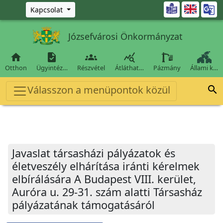
Ugrás a fő tartalomra

Kapcsolat
Józsefvárosi Önkormányzat




Otthon
Ügyintéz…
Részvétel
Átláthat…
Pázmány
Állami k…
Válasszon a menüpontok közül

Javaslat társasházi pályázatok és
életveszély elhárítása iránti kérelmek
elbírálására A Budapest VIII. kerület,
Auróra u. 29-31. szám alatti Társasház
pályázatának támogatásáról