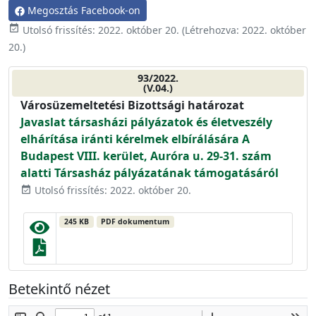
Megosztás Facebook-on
event_available
Utolsó frissítés:
2022. október 20.
(Létrehozva:
2022. október
20.
)
93/2022.
(V.04.)
Városüzemeltetési Bizottsági határozat
Javaslat társasházi pályázatok és életveszély
elhárítása iránti kérelmek elbírálására A
Budapest VIII. kerület, Auróra u. 29-31. szám
alatti Társasház pályázatának támogatásáról
Utolsó frissítés: 2022. október 20.
event_available
245 KB
PDF dokumentum
Betekintő nézet