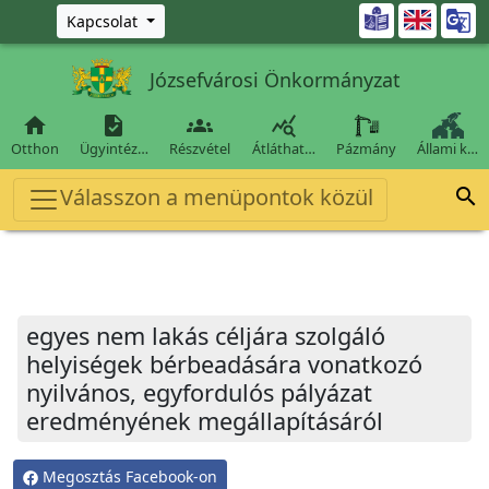
Ugrás a fő tartalomra

Kapcsolat
Józsefvárosi Önkormányzat




Otthon
Ügyintéz…
Részvétel
Átláthat…
Pázmány
Állami k…
Válasszon a menüpontok közül

egyes nem lakás céljára szolgáló
helyiségek bérbeadására vonatkozó
nyilvános, egyfordulós pályázat
eredményének megállapításáról
Megosztás Facebook-on