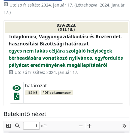
event_available
Utolsó frissítés:
2024. január 17.
(Létrehozva:
2024. január
17.
)
939/2023.
(XII.13.)
Tulajdonosi, Vagyongazdálkodási és Közterület-
hasznosítási Bizottsági határozat
egyes nem lakás céljára szolgáló helyiségek
bérbeadására vonatkozó nyilvános, egyfordulós
pályázat eredményének megállapításáról
Utolsó frissítés: 2024. január 17.
event_available
határozat
162 KB
PDF dokumentum
Betekintő nézet