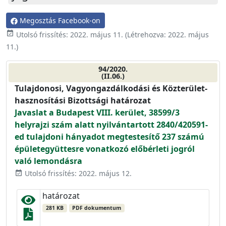
Megosztás Facebook-on
event_available
Utolsó frissítés:
2022. május 11.
(Létrehozva:
2022. május
11.
)
94/2020.
(II.06.)
Tulajdonosi, Vagyongazdálkodási és Közterület-
hasznosítási Bizottsági határozat
Javaslat a Budapest VIII. kerület, 38599/3
helyrajzi szám alatt nyilvántartott 2840/420591-
ed tulajdoni hányadot megtestesítő 237 számú
épületegyüttesre vonatkozó előbérleti jogról
való lemondásra
Utolsó frissítés: 2022. május 12.
event_available
határozat
281 KB
PDF dokumentum