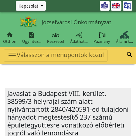
Ugrás a fő tartalomra

Kapcsolat
Józsefvárosi Önkormányzat




Otthon
Ügyintéz…
Részvétel
Átláthat…
Pázmány
Állami k…
Válasszon a menüpontok közül

Javaslat a Budapest VIII. kerület,
38599/3 helyrajzi szám alatt
nyilvántartott 2840/420591-ed tulajdoni
hányadot megtestesítő 237 számú
épületegyüttesre vonatkozó előbérleti
jogról való lemondásra