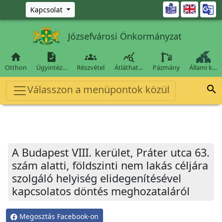
Ugrás a fő tartalomra

Kapcsolat
Józsefvárosi Önkormányzat




Otthon
Ügyintéz…
Részvétel
Átláthat…
Pázmány
Állami k…
Válasszon a menüpontok közül

A Budapest VIII. kerület, Práter utca 63.
szám alatti, földszinti nem lakás céljára
szolgáló helyiség elidegenítésével
kapcsolatos döntés meghozataláról
Megosztás Facebook-on