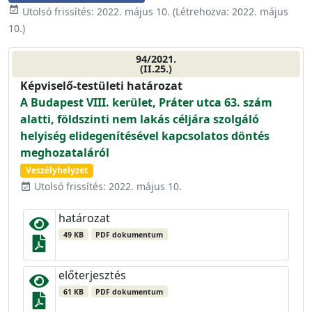
event_available
Utolsó frissítés:
2022. május 10.
(Létrehozva:
2022. május
10.
)
94/2021.
(II.25.)
Képviselő-testületi határozat
A Budapest VIII. kerület, Práter utca 63. szám
alatti, földszinti nem lakás céljára szolgáló
helyiség elidegenítésével kapcsolatos döntés
meghozataláról
Veszélyhelyzet
Utolsó frissítés: 2022. május 10.
event_available
határozat
49 KB
PDF dokumentum
előterjesztés
61 KB
PDF dokumentum