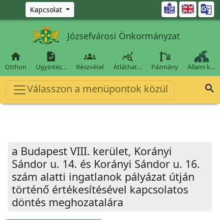
Ugrás a fő tartalomra

Kapcsolat
Józsefvárosi Önkormányzat




Otthon
Ügyintéz…
Részvétel
Átláthat…
Pázmány
Állami k…
Válasszon a menüpontok közül

a Budapest VIII. kerület, Korányi
Sándor u. 14. és Korányi Sándor u. 16.
szám alatti ingatlanok pályázat útján
történő értékesítésével kapcsolatos
döntés meghozatalára