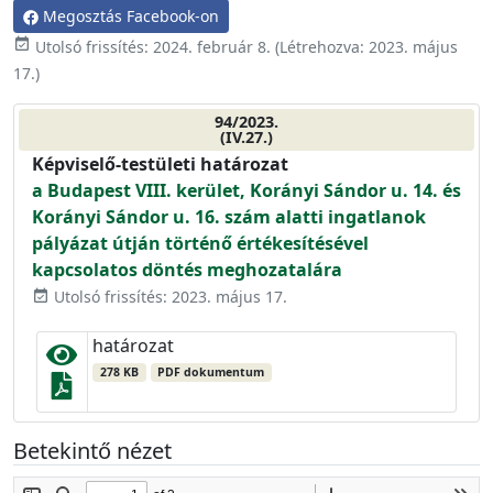
Megosztás Facebook-on
event_available
Utolsó frissítés:
2024. február 8.
(Létrehozva:
2023. május
17.
)
94/2023.
(IV.27.)
Képviselő-testületi határozat
a Budapest VIII. kerület, Korányi Sándor u. 14. és
Korányi Sándor u. 16. szám alatti ingatlanok
pályázat útján történő értékesítésével
kapcsolatos döntés meghozatalára
Utolsó frissítés: 2023. május 17.
event_available
határozat
278 KB
PDF dokumentum
Betekintő nézet