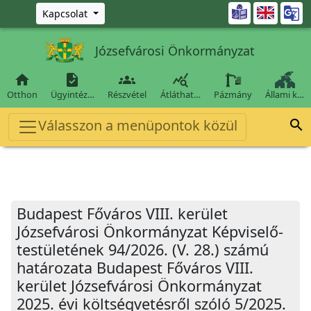
Ugrás a fő tartalomra

Kapcsolat
Józsefvárosi Önkormányzat




Otthon
Ügyintéz…
Részvétel
Átláthat…
Pázmány
Állami k…
Válasszon a menüpontok közül

Budapest Főváros VIII. kerület
Józsefvárosi Önkormányzat Képviselő-
testületének 94/2026. (V. 28.) számú
határozata Budapest Főváros VIII.
kerület Józsefvárosi Önkormányzat
2025. évi költségvetésről szóló 5/2025.