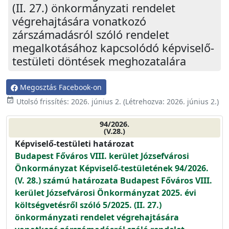
(II. 27.) önkormányzati rendelet
végrehajtására vonatkozó
zárszámadásról szóló rendelet
megalkotásához kapcsolódó képviselő-
testületi döntések meghozatalára
Megosztás Facebook-on
event_available
Utolsó frissítés:
2026. június 2.
(Létrehozva:
2026. június 2.
)
94/2026.
(V.28.)
Képviselő-testületi határozat
Budapest Főváros VIII. kerület Józsefvárosi
Önkormányzat Képviselő-testületének 94/2026.
(V. 28.) számú határozata Budapest Főváros VIII.
kerület Józsefvárosi Önkormányzat 2025. évi
költségvetésről szóló 5/2025. (II. 27.)
önkormányzati rendelet végrehajtására