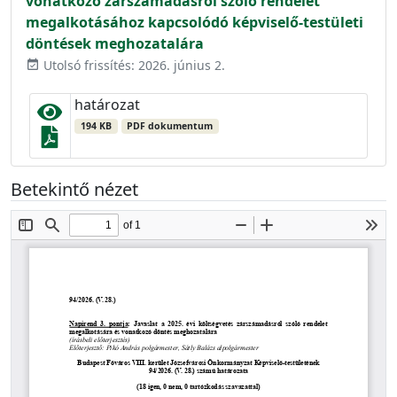
vonatkozó zárszámadásról szóló rendelet
megalkotásához kapcsolódó képviselő-testületi
döntések meghozatalára
Utolsó frissítés: 2026. június 2.
event_available
határozat
194 KB
PDF dokumentum
Betekintő nézet