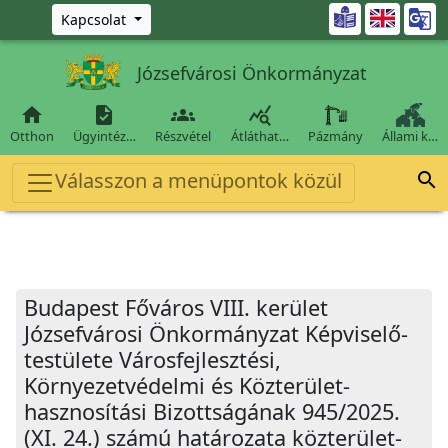
Ugrás a fő tartalomra

Kapcsolat
Józsefvárosi Önkormányzat




Otthon
Ügyintéz…
Részvétel
Átláthat…
Pázmány
Állami k…
Válasszon a menüpontok közül

Budapest Főváros VIII. kerület
Józsefvárosi Önkormányzat Képviselő-
testülete Városfejlesztési,
Környezetvédelmi és Közterület-
hasznosítási Bizottságának 945/2025.
(XI. 24.) számú határozata közterület-