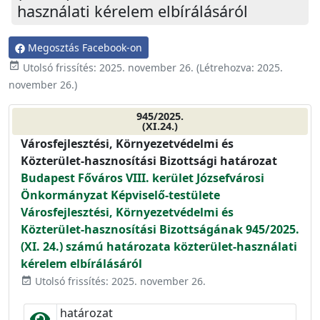
használati kérelem elbírálásáról
Megosztás Facebook-on
event_available
Utolsó frissítés:
2025. november 26.
(Létrehozva:
2025.
november 26.
)
945/2025.
(XI.24.)
Városfejlesztési, Környezetvédelmi és
Közterület-hasznosítási Bizottsági határozat
Budapest Főváros VIII. kerület Józsefvárosi
Önkormányzat Képviselő-testülete
Városfejlesztési, Környezetvédelmi és
Közterület-hasznosítási Bizottságának 945/2025.
(XI. 24.) számú határozata közterület-használati
kérelem elbírálásáról
Utolsó frissítés: 2025. november 26.
event_available
határozat