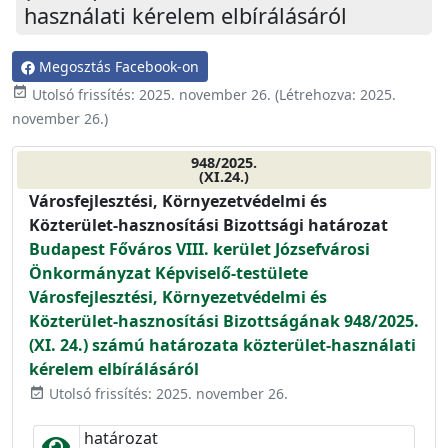
használati kérelem elbírálásáról
Megosztás Facebook-on
event_available
Utolsó frissítés:
2025. november 26.
(Létrehozva:
2025.
november 26.
)
948/2025.
(XI.24.)
Városfejlesztési, Környezetvédelmi és
Közterület-hasznosítási Bizottsági határozat
Budapest Főváros VIII. kerület Józsefvárosi
Önkormányzat Képviselő-testülete
Városfejlesztési, Környezetvédelmi és
Közterület-hasznosítási Bizottságának 948/2025.
(XI. 24.) számú határozata közterület-használati
kérelem elbírálásáról
Utolsó frissítés: 2025. november 26.
event_available
határozat