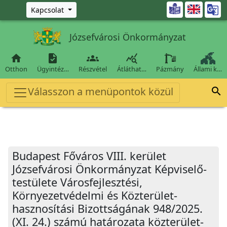
Ugrás a fő tartalomra

Kapcsolat
Józsefvárosi Önkormányzat




Otthon
Ügyintéz…
Részvétel
Átláthat…
Pázmány
Állami k…
Válasszon a menüpontok közül

Budapest Főváros VIII. kerület
Józsefvárosi Önkormányzat Képviselő-
testülete Városfejlesztési,
Környezetvédelmi és Közterület-
hasznosítási Bizottságának 948/2025.
(XI. 24.) számú határozata közterület-