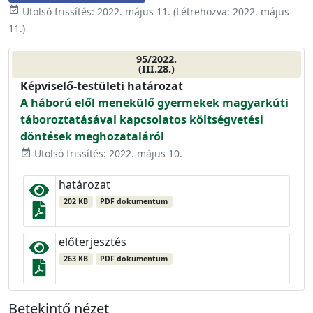
event_available
Utolsó frissítés:
2022. május 11.
(Létrehozva:
2022. május
11.
)
95/2022.
(III.28.)
Képviselő-testületi határozat
A háború elől menekülő gyermekek magyarkúti
táboroztatásával kapcsolatos költségvetési
döntések meghozataláról
Utolsó frissítés: 2022. május 10.
event_available
határozat
202 KB
PDF dokumentum
előterjesztés
263 KB
PDF dokumentum
Betekintő nézet