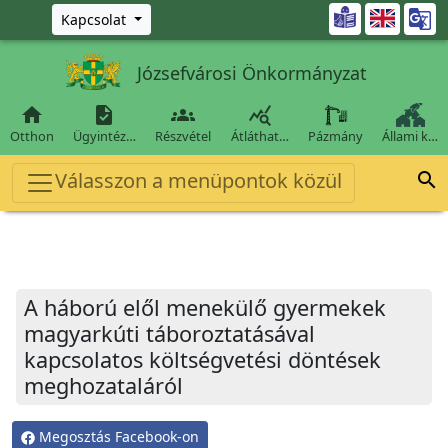
Ugrás a fő tartalomra

Kapcsolat
Józsefvárosi Önkormányzat




Otthon
Ügyintéz…
Részvétel
Átláthat…
Pázmány
Állami k…
Válasszon a menüpontok közül

A háború elől menekülő gyermekek
magyarkúti táboroztatásával
kapcsolatos költségvetési döntések
meghozataláról
Megosztás Facebook-on