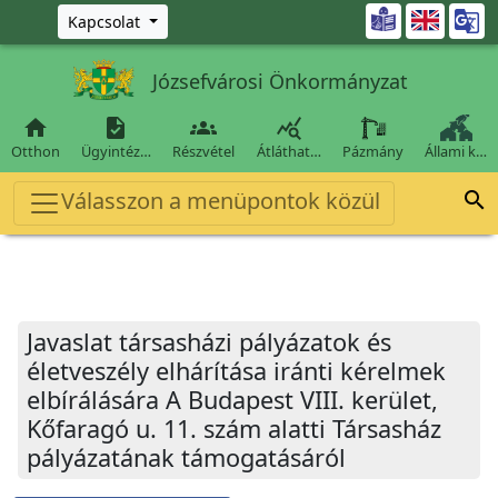
Ugrás a fő tartalomra

Kapcsolat
Józsefvárosi Önkormányzat




Otthon
Ügyintéz…
Részvétel
Átláthat…
Pázmány
Állami k…
Válasszon a menüpontok közül

Javaslat társasházi pályázatok és
életveszély elhárítása iránti kérelmek
elbírálására A Budapest VIII. kerület,
Kőfaragó u. 11. szám alatti Társasház
pályázatának támogatásáról