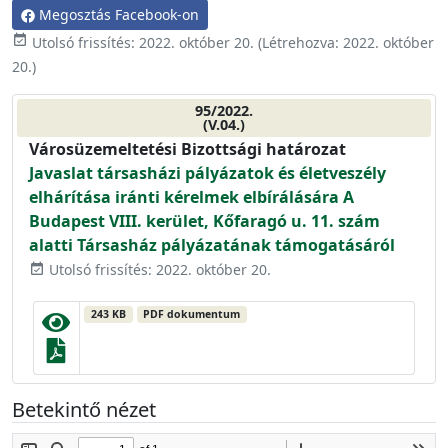
Megosztás Facebook-on
event_available
Utolsó frissítés:
2022. október 20.
(Létrehozva:
2022. október
20.
)
95/2022.
(V.04.)
Városüzemeltetési Bizottsági határozat
Javaslat társasházi pályázatok és életveszély
elhárítása iránti kérelmek elbírálására A
Budapest VIII. kerület, Kőfaragó u. 11. szám
alatti Társasház pályázatának támogatásáról
Utolsó frissítés: 2022. október 20.
event_available
243 KB
PDF dokumentum
Betekintő nézet