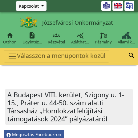
Ugrás a fő tartalomra

Kapcsolat
Józsefvárosi Önkormányzat




Otthon
Ügyintéz…
Részvétel
Átláthat…
Pázmány
Állami k…
Válasszon a menüpontok közül

A Budapest VIII. kerület, Szigony u. 1-
15., Práter u. 44-50. szám alatti
Társasház „Homlokzatfelújítási
támogatások 2024” pályázatáról
Megosztás Facebook-on