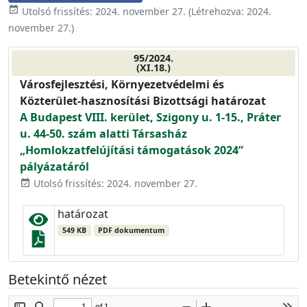
event_available
Utolsó frissítés:
2024. november 27.
(Létrehozva:
2024.
november 27.
)
95/2024.
(XI.18.)
Városfejlesztési, Környezetvédelmi és
Közterület-hasznosítási Bizottsági határozat
A Budapest VIII. kerület, Szigony u. 1-15., Práter
u. 44-50. szám alatti Társasház
„Homlokzatfelújítási támogatások 2024”
pályázatáról
Utolsó frissítés: 2024. november 27.
event_available
határozat
549 KB
PDF dokumentum
Betekintő nézet