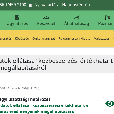
36 1/459-2100
Nyitvatartás
|
Hangostérkép




Ügyintézés
Részvétel
Átláthatóság
Pázmán
jlesztés
Közösség
Önkormányzat
Polgármesteri Hivatal
Választási in
atok ellátása” közbeszerzési értékhatár
megállapításáról
ehozva:
2024. május 29.
)
ügyi Bizottsági határozat
datok ellátása” közbeszerzési értékhatárt el
ljárás eredményének megállapításáról