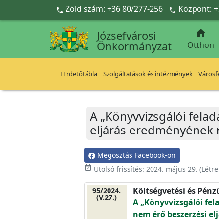
Ugrás a fő tartalomra
Zöld szám: +36 80/277-256
Központ: +



Józsefvárosi
Önkormányzat
Otthon
Hirdetőtábla
Szolgáltatások és intézmények
Városfe
A „Könyvvizsgálói felad
eljárás eredményének 
Megosztás Facebook-on
event_available
Utolsó frissítés:
2024. május 29.
(Létr
Költségvetési és Pénz
95/2024.
(V.27.)
A „Könyvvizsgálói fela
nem érő beszerzési e