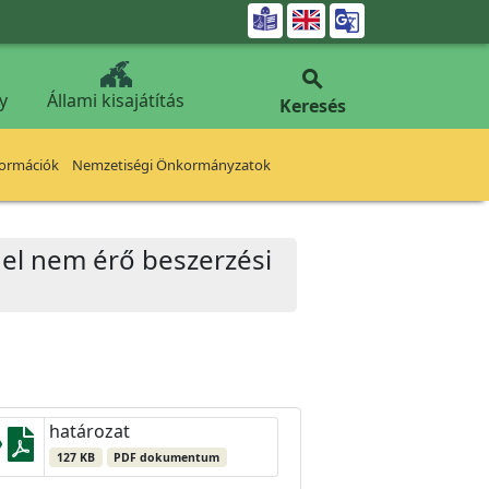


y
Állami kisajátítás
Keresés
formációk
Nemzetiségi Önkormányzatok
t el nem érő beszerzési
határozat
127 KB
PDF dokumentum