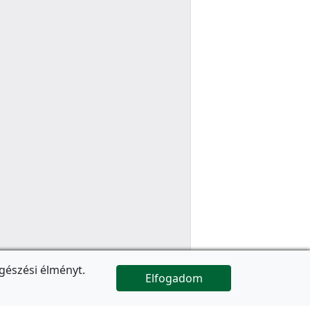
gészési élményt.
Elfogadom

Az oldal folytatódik