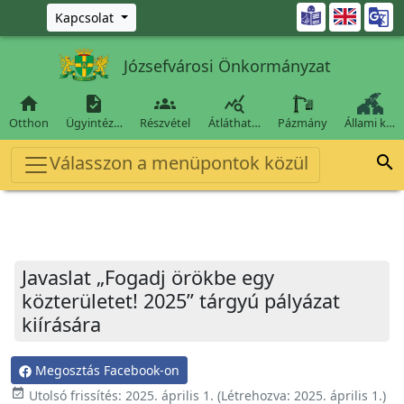
Ugrás a fő tartalomra

Kapcsolat
Józsefvárosi Önkormányzat




Otthon
Ügyintéz…
Részvétel
Átláthat…
Pázmány
Állami k…
Válasszon a menüpontok közül

Javaslat „Fogadj örökbe egy
közterületet! 2025” tárgyú pályázat
kiírására
Megosztás Facebook-on
event_available
Utolsó frissítés:
2025. április 1.
(Létrehozva:
2025. április 1.
)