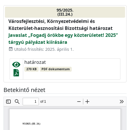
95/2025.
(III.24.)
Városfejlesztési, Környezetvédelmi és
Közterület-hasznosítási Bizottsági határozat
Javaslat „Fogadj örökbe egy közterületet! 2025”
tárgyú pályázat kiírására
Utolsó frissítés: 2025. április 1.
event_available
határozat
270 KB
PDF dokumentum
Betekintő nézet