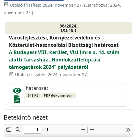
event_available
Utolsó frissítés:
2024. november 27.
(Létrehozva:
2024.
november 27.
)
96/2024.
(XI.18.)
Városfejlesztési, Környezetvédelmi és
Közterület-hasznosítási Bizottsági határozat
A Budapest VIII. kerület, Visi Imre u. 14. szám
alatti Társasház „Homlokzatfelújítási
támogatások 2024” pályázatáról
Utolsó frissítés: 2024. november 27.
event_available
határozat
548 KB
PDF dokumentum
Betekintő nézet