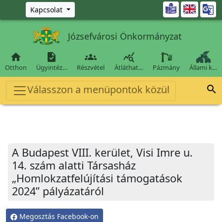
Ugrás a fő tartalomra

Kapcsolat
Józsefvárosi Önkormányzat




Otthon
Ügyintéz…
Részvétel
Átláthat…
Pázmány
Állami k…
Válasszon a menüpontok közül

A Budapest VIII. kerület, Visi Imre u.
14. szám alatti Társasház
„Homlokzatfelújítási támogatások
2024” pályázatáról
Megosztás Facebook-on