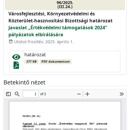
96/2025.
(III.24.)
Városfejlesztési, Környezetvédelmi és
Közterület-hasznosítási Bizottsági határozat
Javaslat „Értékvédelmi támogatások 2024”
pályázatok elbírálására
Utolsó frissítés: 2025. április 1.
event_available
határozat
277 KB
PDF dokumentum
Betekintő nézet