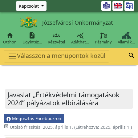
Ugrás a fő tartalomra

Kapcsolat
Józsefvárosi Önkormányzat




Otthon
Ügyintéz…
Részvétel
Átláthat…
Pázmány
Állami k…
Válasszon a menüpontok közül

Javaslat „Értékvédelmi támogatások
2024” pályázatok elbírálására
Megosztás Facebook-on
event_available
Utolsó frissítés:
2025. április 1.
(Létrehozva:
2025. április 1.
)