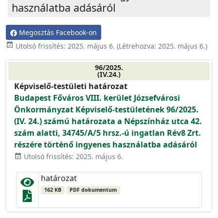
használatba adásáról
Megosztás Facebook-on
event_available
Utolsó frissítés:
2025. május 6.
(Létrehozva:
2025. május 6.
)
96/2025.
(IV.24.)
Képviselő-testületi határozat
Budapest Főváros VIII. kerület Józsefvárosi
Önkormányzat Képviselő-testületének 96/2025.
(IV. 24.) számú határozata a Népszínház utca 42.
szám alatti, 34745/A/5 hrsz.-ú ingatlan Rév8 Zrt.
részére történő ingyenes használatba adásáról
Utolsó frissítés: 2025. május 6.
event_available
határozat
162 KB
PDF dokumentum