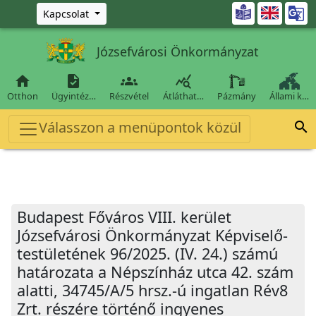
Ugrás a fő tartalomra

Kapcsolat
Józsefvárosi Önkormányzat




Otthon
Ügyintéz…
Részvétel
Átláthat…
Pázmány
Állami k…
Válasszon a menüpontok közül

Budapest Főváros VIII. kerület
Józsefvárosi Önkormányzat Képviselő-
testületének 96/2025. (IV. 24.) számú
határozata a Népszínház utca 42. szám
alatti, 34745/A/5 hrsz.-ú ingatlan Rév8
Zrt. részére történő ingyenes