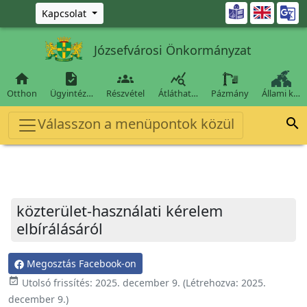
Ugrás a fő tartalomra

Kapcsolat
Józsefvárosi Önkormányzat




Otthon
Ügyintéz…
Részvétel
Átláthat…
Pázmány
Állami k…
Válasszon a menüpontok közül

közterület-használati kérelem
elbírálásáról
Megosztás Facebook-on
event_available
Utolsó frissítés:
2025. december 9.
(Létrehozva:
2025.
december 9.
)