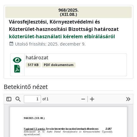
968/2025.
(XII.08.)
Városfejlesztési, Környezetvédelmi és
Közterület-hasznosítási Bizottsági határozat
közterület-használati kérelem elbírálásáról
Utolsó frissítés: 2025. december 9.
event_available
határozat
517 KB
PDF dokumentum
Betekintő nézet