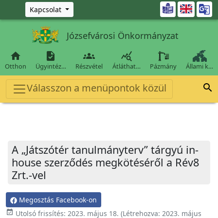
Ugrás a fő tartalomra

Kapcsolat
Józsefvárosi Önkormányzat




Otthon
Ügyintéz…
Részvétel
Átláthat…
Pázmány
Állami k…
Válasszon a menüpontok közül

A „Játszótér tanulmányterv” tárgyú in-
house szerződés megkötéséről a Rév8
Zrt.-vel
Megosztás Facebook-on
event_available
Utolsó frissítés:
2023. május 18.
(Létrehozva:
2023. május