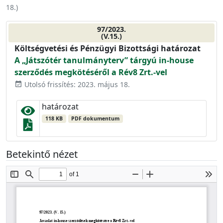
18.
)
97/2023.
(V.15.)
Költségvetési és Pénzügyi Bizottsági határozat
A „Játszótér tanulmányterv” tárgyú in-house
szerződés megkötéséről a Rév8 Zrt.-vel
Utolsó frissítés: 2023. május 18.
event_available
határozat
118 KB
PDF dokumentum
Betekintő nézet