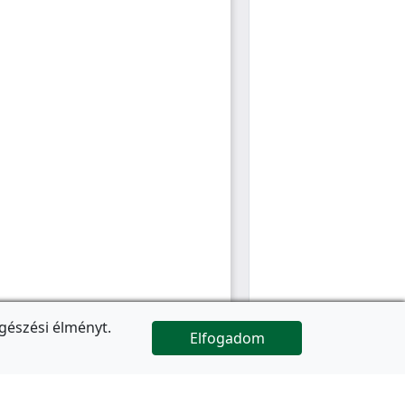
gészési élményt.
Elfogadom

Az oldal folytatódik