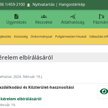
36 1/459-2100
Nyitvatartás
|
Hangostérkép




Ügyintézés
Részvétel
Átláthatóság
Pázmán
jlesztés
Közösség
Önkormányzat
Polgármesteri Hivatal
Választási in
érelem elbírálásáról
rehozva:
2024. február 19.
)
zdálkodási és Közterület-hasznosítási
 kérelem elbírálásáról
február 19.