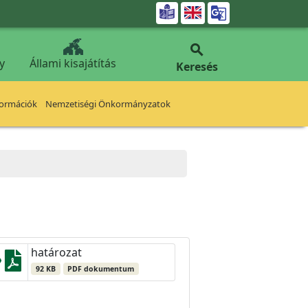


y
Állami kisajátítás
Keresés
formációk
Nemzetiségi Önkormányzatok
határozat
92 KB
PDF dokumentum