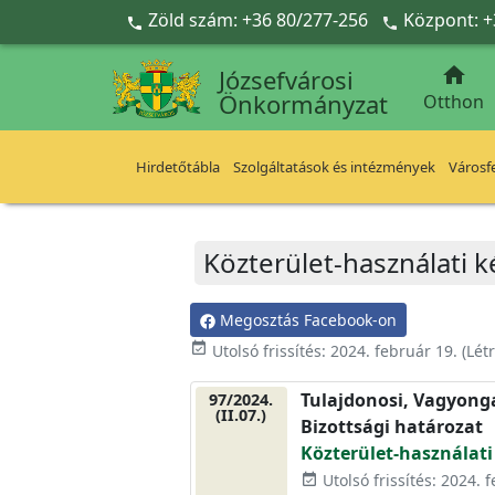
Ugrás a fő tartalomra
Zöld szám: +36 80/277-256
Központ: +



Józsefvárosi
Önkormányzat
Otthon
Hirdetőtábla
Szolgáltatások és intézmények
Városfe
Közterület-használati k
Megosztás Facebook-on
event_available
Utolsó frissítés:
2024. február 19.
(Lét
Tulajdonosi, Vagyonga
97/2024.
(II.07.)
Bizottsági határozat
Közterület-használati
Utolsó frissítés: 2024. 
event_available