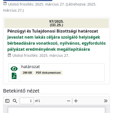
event_available
Utolsó frissítés:
2025. március 27.
(Létrehozva:
2025.
március 27.
)
97/2025.
(III.25.)
Pénzügyi és Tulajdonosi Bizottsági határozat
Javaslat nem lakás céljára szolgáló helyiségek
bérbeadására vonatkozó, nyilvános, egyfordulós
pályázat eredményének megállapítására
Utolsó frissítés: 2025. március 27.
event_available
határozat
290 KB
PDF dokumentum
Betekintő nézet