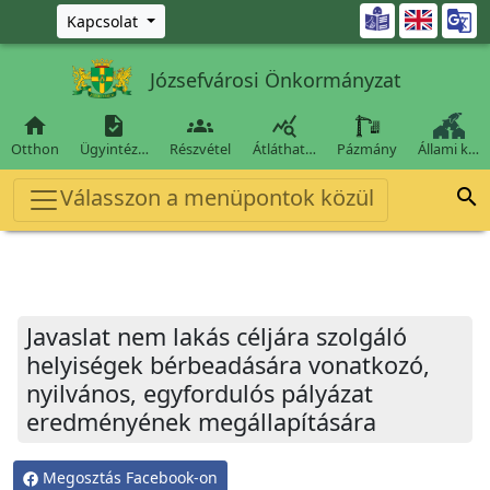
Ugrás a fő tartalomra

Kapcsolat
Józsefvárosi Önkormányzat




Otthon
Ügyintéz…
Részvétel
Átláthat…
Pázmány
Állami k…
Válasszon a menüpontok közül

Javaslat nem lakás céljára szolgáló
helyiségek bérbeadására vonatkozó,
nyilvános, egyfordulós pályázat
eredményének megállapítására
Megosztás Facebook-on