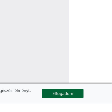
gészési élményt.
Elfogadom

Az oldal folytatódik