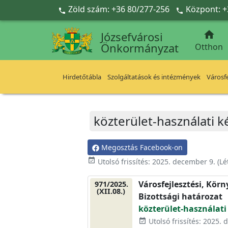
Ugrás a fő tartalomra
Zöld szám: +36 80/277-256
Központ: +



Józsefvárosi
Önkormányzat
Otthon
Hirdetőtábla
Szolgáltatások és intézmények
Városfe
közterület-használati k
Megosztás Facebook-on
event_available
Utolsó frissítés:
2025. december 9.
(Lé
Városfejlesztési, Kör
971/2025.
(XII.08.)
Bizottsági határozat
közterület-használati
Utolsó frissítés: 2025.
event_available