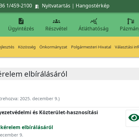
36 1/459-2100
Nyitvatartás
|
Hangostérkép




Ügyintézés
Részvétel
Átláthatóság
Pázmán
jlesztés
Közösség
Önkormányzat
Polgármesteri Hivatal
Választási in
érelem elbírálásáról
trehozva:
2025. december 9.
)
nyezetvédelmi és Közterület-hasznosítási
 kérelem elbírálásáról
 december 9.