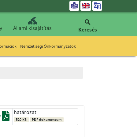


y
Állami kisajátítás
Keresés
formációk
Nemzetiségi Önkormányzatok
határozat
520 KB
PDF dokumentum