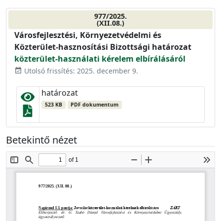
977/2025.
(XII.08.)
Városfejlesztési, Környezetvédelmi és
Közterület-hasznosítási Bizottsági határozat
közterület-használati kérelem elbírálásáról
Utolsó frissítés: 2025. december 9.
event_available
határozat
523 KB
PDF dokumentum
Betekintő nézet