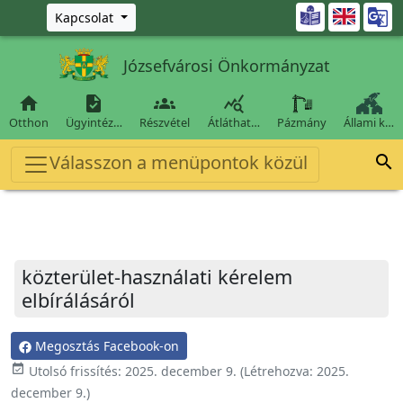
Ugrás a fő tartalomra

Kapcsolat
Józsefvárosi Önkormányzat




Otthon
Ügyintéz…
Részvétel
Átláthat…
Pázmány
Állami k…
Válasszon a menüpontok közül

közterület-használati kérelem
elbírálásáról
Megosztás Facebook-on
event_available
Utolsó frissítés:
2025. december 9.
(Létrehozva:
2025.
december 9.
)