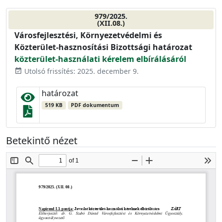
979/2025.
(XII.08.)
Városfejlesztési, Környezetvédelmi és
Közterület-hasznosítási Bizottsági határozat
közterület-használati kérelem elbírálásáról
Utolsó frissítés: 2025. december 9.
event_available
határozat
519 KB
PDF dokumentum
Betekintő nézet