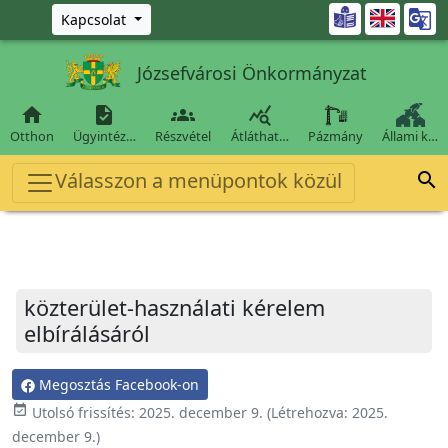
Ugrás a fő tartalomra

Kapcsolat
Józsefvárosi Önkormányzat




Otthon
Ügyintéz…
Részvétel
Átláthat…
Pázmány
Állami k…
Válasszon a menüpontok közül

közterület-használati kérelem
elbírálásáról
Megosztás Facebook-on
event_available
Utolsó frissítés:
2025. december 9.
(Létrehozva:
2025.
december 9.
)