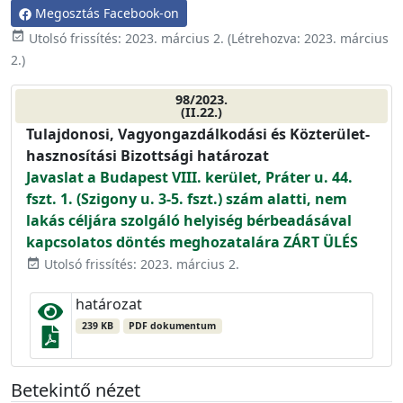
Megosztás Facebook-on
event_available
Utolsó frissítés:
2023. március 2.
(Létrehozva:
2023. március
2.
)
98/2023.
(II.22.)
Tulajdonosi, Vagyongazdálkodási és Közterület-
hasznosítási Bizottsági határozat
Javaslat a Budapest VIII. kerület, Práter u. 44.
fszt. 1. (Szigony u. 3-5. fszt.) szám alatti, nem
lakás céljára szolgáló helyiség bérbeadásával
kapcsolatos döntés meghozatalára ZÁRT ÜLÉS
Utolsó frissítés: 2023. március 2.
event_available
határozat
239 KB
PDF dokumentum
Betekintő nézet