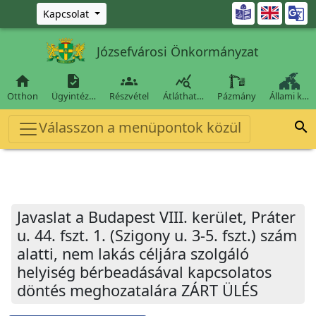
Ugrás a fő tartalomra

Kapcsolat
Józsefvárosi Önkormányzat




Otthon
Ügyintéz…
Részvétel
Átláthat…
Pázmány
Állami k…
Válasszon a menüpontok közül

Javaslat a Budapest VIII. kerület, Práter
u. 44. fszt. 1. (Szigony u. 3-5. fszt.) szám
alatti, nem lakás céljára szolgáló
helyiség bérbeadásával kapcsolatos
döntés meghozatalára ZÁRT ÜLÉS