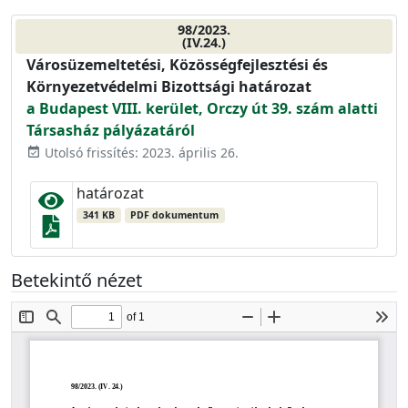
98/2023.
(IV.24.)
Városüzemeltetési, Közösségfejlesztési és
Környezetvédelmi Bizottsági határozat
a Budapest VIII. kerület, Orczy út 39. szám alatti
Társasház pályázatáról
Utolsó frissítés: 2023. április 26.
event_available
határozat
341 KB
PDF dokumentum
Betekintő nézet