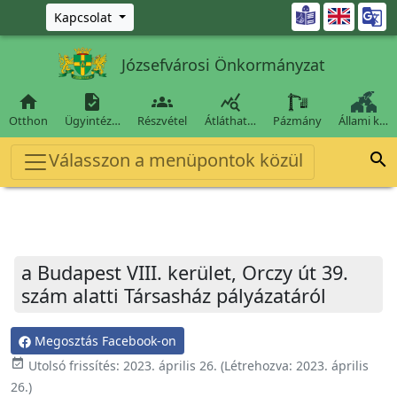
Ugrás a fő tartalomra

Kapcsolat
Józsefvárosi Önkormányzat




Otthon
Ügyintéz…
Részvétel
Átláthat…
Pázmány
Állami k…
Válasszon a menüpontok közül

a Budapest VIII. kerület, Orczy út 39.
szám alatti Társasház pályázatáról
Megosztás Facebook-on
event_available
Utolsó frissítés:
2023. április 26.
(Létrehozva:
2023. április
26.
)