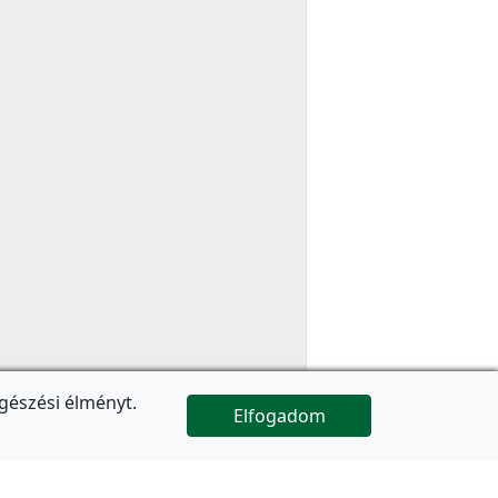
gészési élményt.
Elfogadom

Az oldal folytatódik