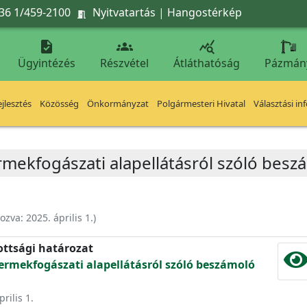
36 1/459-2100
Nyitvatartás
|
Hangostérkép




Ügyintézés
Részvétel
Átláthatóság
Pázmán
jlesztés
Közösség
Önkormányzat
Polgármesteri Hivatal
Választási in
ermekfogászati alapellátásról szóló bes
hozva:
2025. április 1.
)
ottsági határozat
gyermekfogászati alapellátásról szóló beszámoló
rilis 1.