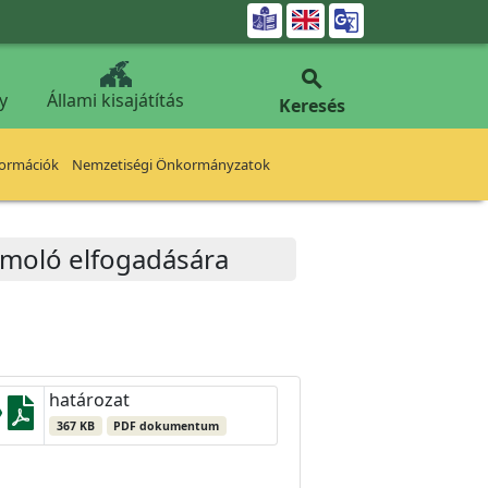


y
Állami kisajátítás
Keresés
formációk
Nemzetiségi Önkormányzatok
zámoló elfogadására
határozat
367 KB
PDF dokumentum