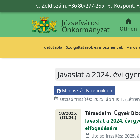
Ugrás a fő tartalomra
Zöld szám: +36 80/277-256
Központ: +



Józsefvárosi
Önkormányzat
Otthon
Hirdetőtábla
Szolgáltatások és intézmények
Városfe
Javaslat a 2024. évi gy
Megosztás Facebook-on
event_available
Utolsó frissítés:
2025. április 1.
(Létre
Társadalmi Ügyek Biz
98/2025.
(III.24.)
Javaslat a 2024. évi 
elfogadására
Utolsó frissítés: 2025. áp
event_available